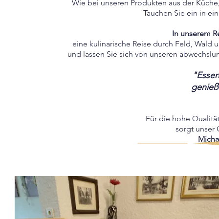
Wie bei unseren Produkten aus der Küche,
Tauchen Sie ein in ei
In unserem Re
eine kulinarische Reise durch Feld, Wald 
und lassen Sie sich von unseren abwechslu
"Essen 
genieße
Für die hohe Qualität
sorgt unser
Micha